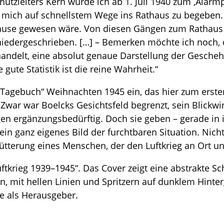
utzleiters Kern wurde ich ab 1. Juli 1940 zum ‚Alarm
 mich auf schnellstem Wege ins Rathaus zu begeben. I
u Hause gewesen wäre. Von diesen Gängen zum Rathau
niedergeschrieben. […] – Bemerken möchte ich noch,
delt, eine absolut genaue Darstellung der Geschehn
gute Statistik ist die reine Wahrheit.“
n-Tagebuch“ Weihnachten 1945 ein, das hier zum erst
. Zwar war Boelcks Gesichtsfeld begrenzt, sein Blickw
ngen ergänzungsbedürftig. Doch sie geben – gerade in 
 ganz eigenes Bild der furchtbaren Situation. Nicht 
terung eines Menschen, der den Luftkrieg an Ort und 