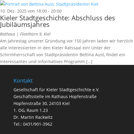
10. Dez. 2025 von 18:00
-
20:00
Kieler Stadtgeschichte: Abschluss des
Jubiläumsjahres
Rathaus |
Fleethörn 9, Kiel
Am Jahrestag unserer Gründung vor 150 Jahren laden wir herzlich
alle Interessierten in den Kieler Ratssaal ein! Unter der
Schirmherrschaft von Stadtpräsidentin Bettina Aust, findet ein
interessantes und informatives Programm […]
Kontakt
Gesellschaft für Kieler Stadtgeschichte e.V.
Geschäftsstelle im Rathaus Hopfenstraße
Hopfenstraße 30, 24103 Kiel
1. OG, Raum 1.23
Dr. Martin Rackwitz
Tel.: 0431/901-3962